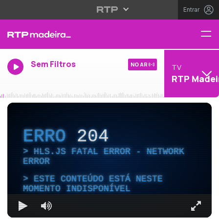
Entrar
Sem Filtros
NO AR
TV
RTP Madei
ERRO
204
HLS.JS FATAL ERROR - NETWORK
ERROR
ESTE CONTEÚDO ESTÁ NESTE
MOMENTO INDISPONÍVEL