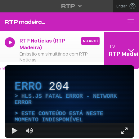
Entrar
RTP Notícias (RTP
NO AR
TV
Madeira)
RTP Madei
Emissão em simultâneo com RTP
Notícias
ERRO
204
HLS.JS FATAL ERROR - NETWORK
ERROR
ESTE CONTEÚDO ESTÁ NESTE
MOMENTO INDISPONÍVEL