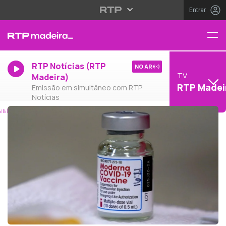
Entrar
RTP Notícias (RTP
NO AR
TV
Madeira)
RTP Madei
Emissão em simultâneo com RTP
Notícias