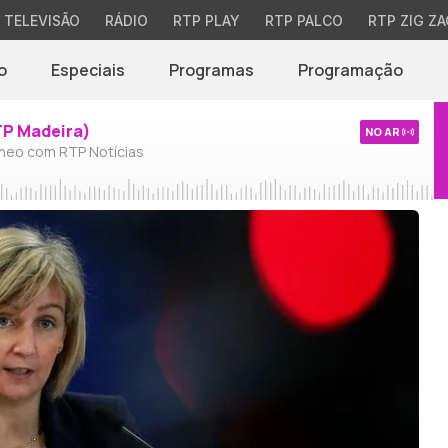
TELEVISÃO
RÁDIO
RTP PLAY
RTP PALCO
RTP ZIG ZA
o
Especiais
Programas
Programação
TP Madeira)
NO AR
neo com RTP Notícias