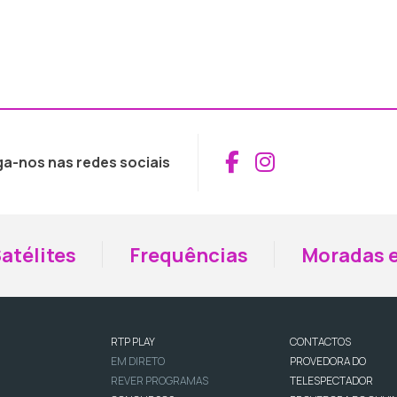
Aceder ao Fac
Aceder ao I
ga-nos nas redes sociais
atélites
Frequências
Moradas e
RTP PLAY
CONTACTOS
EM DIRETO
PROVEDORA DO
REVER PROGRAMAS
TELESPECTADOR