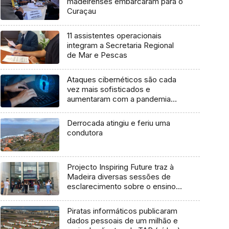
madeirenses embarcaram para o
Curaçau
11 assistentes operacionais
integram a Secretaria Regional
de Mar e Pescas
Ataques cibernéticos são cada
vez mais sofisticados e
aumentaram com a pandemia
(Vídeo)
Derrocada atingiu e feriu uma
condutora
Projecto Inspiring Future traz à
Madeira diversas sessões de
esclarecimento sobre o ensino
superior (áudio)
Piratas informáticos publicaram
dados pessoais de um milhão e