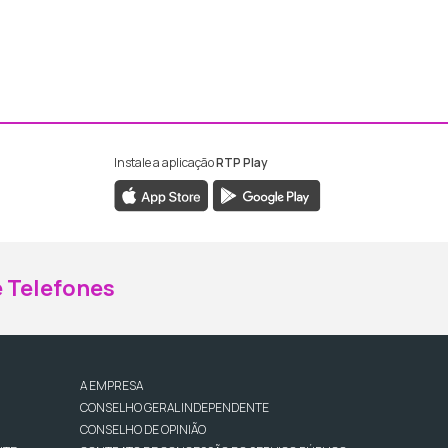
Instale a aplicação
RTP Play
ebook da RTP Madeira
nstagram da RTP Madeira
 Telefones
A EMPRESA
CONSELHO GERAL INDEPENDENTE
CONSELHO DE OPINIÃO