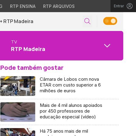
G
RTP ENSINA
RTP ARQUIVOS
Entrar
+ RTP Madeira
TV
RTP Madeira
Pode também gostar
Câmara de Lobos com nova
ETAR com custo superior a 6
milhões de euros
Mais de 4 mil alunos apoiados
por 450 professores de
educação especial (vídeo)
Há 75 anos mais de mil