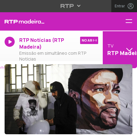
Entrar
RTP Notícias (RTP
NO AR
TV
Madeira)
RTP Madei
Emissão em simultâneo com RTP
Notícias