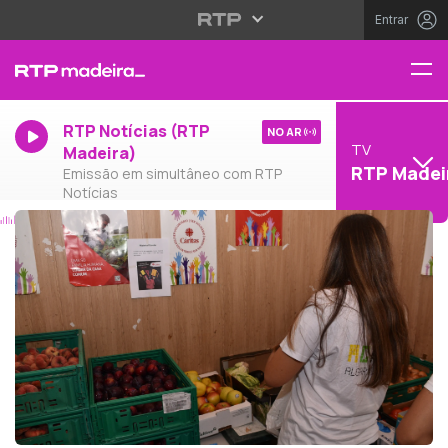
Entrar
RTP Notícias (RTP
NO AR
TV
Madeira)
RTP Madei
Emissão em simultâneo com RTP
Notícias