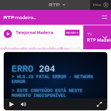
Entrar
Telejornal Madeira
NO AR
TV
RTP Madei
ERRO
204
HLS.JS FATAL ERROR - NETWORK
ERROR
ESTE CONTEÚDO ESTÁ NESTE
MOMENTO INDISPONÍVEL