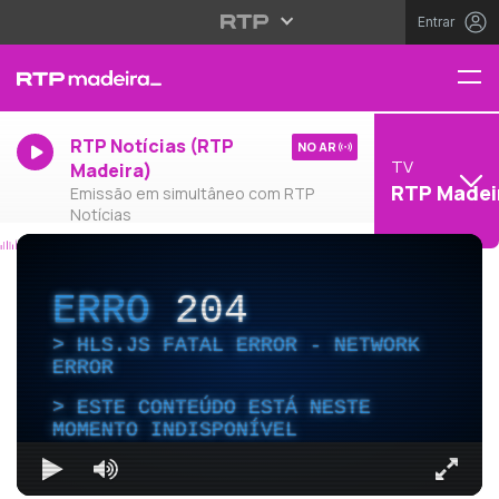
Entrar
RTP Notícias (RTP
NO AR
TV
Madeira)
RTP Madei
Emissão em simultâneo com RTP
Notícias
ERRO
204
HLS.JS FATAL ERROR - NETWORK
ERROR
ESTE CONTEÚDO ESTÁ NESTE
MOMENTO INDISPONÍVEL