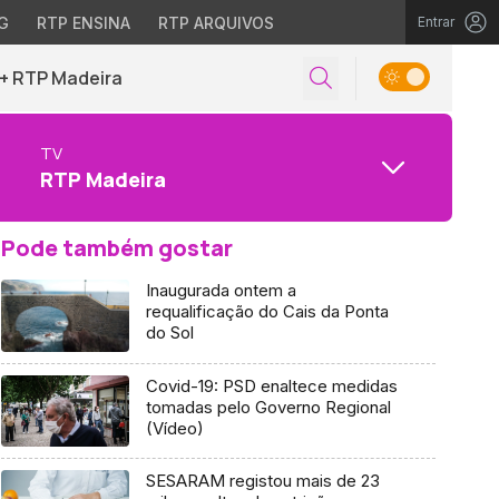
G
RTP ENSINA
RTP ARQUIVOS
Entrar
+ RTP Madeira
TV
RTP Madeira
Pode também gostar
Inaugurada ontem a
requalificação do Cais da Ponta
do Sol
Covid-19: PSD enaltece medidas
tomadas pelo Governo Regional
(Vídeo)
SESARAM registou mais de 23