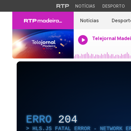
NOTÍCIAS
DESPORTO
Notícias
Desport
Telejornal Made
ERRO
204
HLS.JS FATAL ERROR - NETWORK E