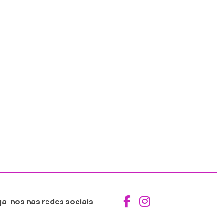
Aceder ao Fac
Aceder ao I
ga-nos nas redes sociais