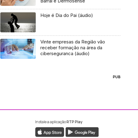
Barral e Dermosense
Hoje é Dia do Pai (áudio)
Vinte empresas da Região vão
receber formação na área da
ciberseguranca (áudio)
PUB
Instale a aplicação
RTP Play
ebook da RTP Madeira
nstagram da RTP Madeira