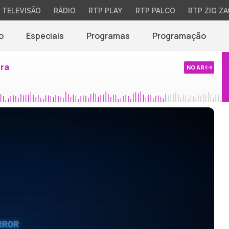
TELEVISÃO
RÁDIO
RTP PLAY
RTP PALCO
RTP ZIG ZA
o
Especiais
Programas
Programação
ira
NO AR
RROR