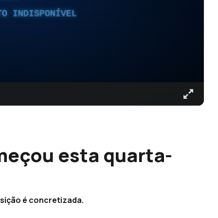
TO INDISPONÍVEL
meçou esta quarta-
nsição é concretizada.