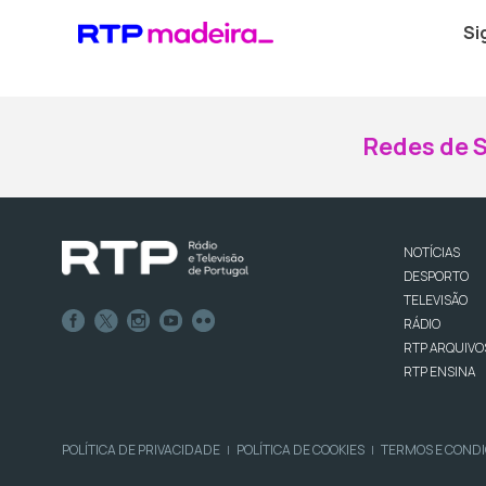
Si
Redes de S
NOTÍCIAS
DESPORTO
TELEVISÃO
RÁDIO
RTP ARQUIVO
RTP ENSINA
POLÍTICA DE PRIVACIDADE
POLÍTICA DE COOKIES
TERMOS E COND
|
|