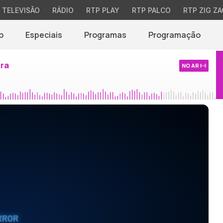
TELEVISÃO
RÁDIO
RTP PLAY
RTP PALCO
RTP ZIG ZA
o
Especiais
Programas
Programação
ira
NO AR
RROR