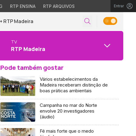
G
RTP ENSINA
RTP ARQUIVOS
Entrar
+ RTP Madeira
TV
RTP Madeira
Pode também gostar
Vários estabelecimentos da
Madeira receberam distinção de
boas práticas ambientais
Campanha no mar do Norte
envolve 20 investigadores
(áudio)
Fé mais forte que o medo