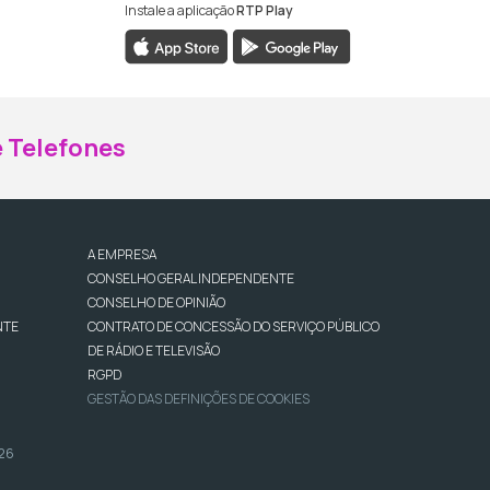
Instale a aplicação
RTP Play
ebook da RTP Madeira
nstagram da RTP Madeira
 Telefones
A EMPRESA
CONSELHO GERAL INDEPENDENTE
CONSELHO DE OPINIÃO
NTE
CONTRATO DE CONCESSÃO DO SERVIÇO PÚBLICO
DE RÁDIO E TELEVISÃO
RGPD
GESTÃO DAS DEFINIÇÕES DE COOKIES
026