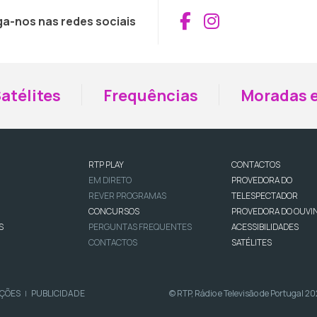
Aceder ao Fac
Aceder ao I
ga-nos nas redes sociais
atélites
Frequências
Moradas e
RTP PLAY
CONTACTOS
EM DIRETO
PROVEDORA DO
REVER PROGRAMAS
TELESPECTADOR
CONCURSOS
PROVEDORA DO OUVI
S
PERGUNTAS FREQUENTES
ACESSIBILIDADES
CONTACTOS
SATÉLITES
IÇÕES
PUBLICIDADE
© RTP, Rádio e Televisão de Portugal 2
|