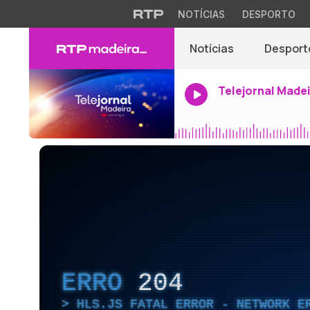
NOTÍCIAS
DESPORTO
Notícias
Desport
Telejornal Made
ERRO
204
HLS.JS FATAL ERROR - NETWORK E