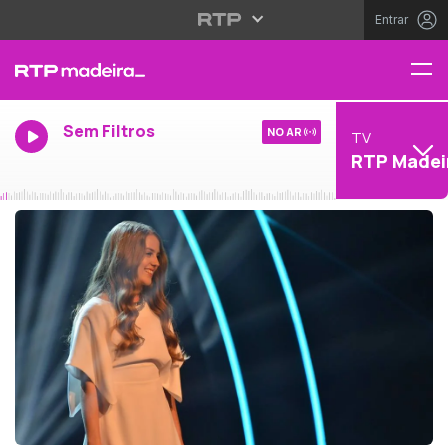
Entrar
Sem Filtros
NO AR
TV
RTP Madei