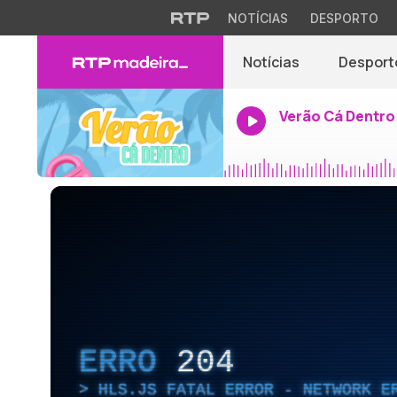
NOTÍCIAS
DESPORTO
Notícias
Desport
Verão Cá Dentro
ERRO
204
HLS.JS FATAL ERROR - NETWORK E