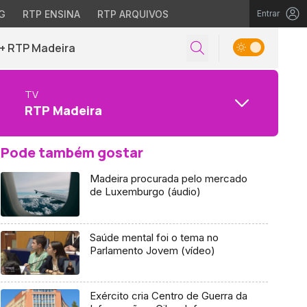
G
RTP ENSINA
RTP ARQUIVOS
Entrar
+ RTP Madeira
TV
RTP Madeira
Pode também gostar
Madeira procurada pelo mercado
de Luxemburgo (áudio)
Saúde mental foi o tema no
Parlamento Jovem (vídeo)
Exército cria Centro de Guerra da