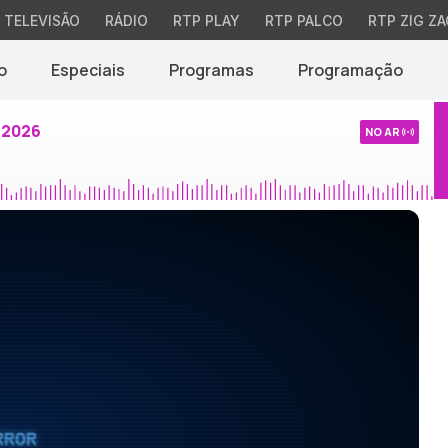
TELEVISÃO
RÁDIO
RTP PLAY
RTP PALCO
RTP ZIG ZA
o
Especiais
Programas
Programação
 2026
NO AR
RROR