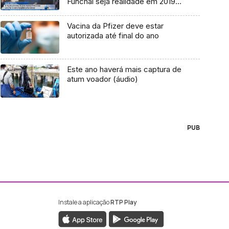
Funchal seja realidade em 2019
(Vídeo)
Vacina da Pfizer deve estar
autorizada até final do ano
Este ano haverá mais captura de
atum voador (áudio)
PUB
Instale a aplicação
RTP Play
ebook da RTP Madeira
nstagram da RTP Madeira