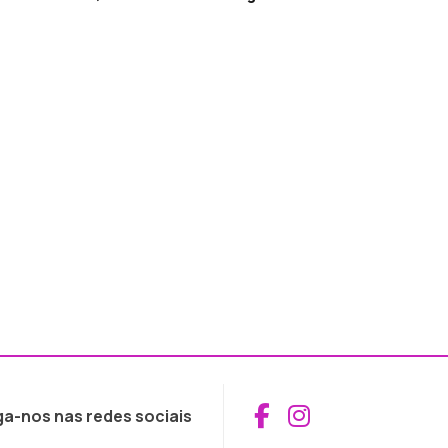
Aceder ao Fac
Aceder ao I
ga-nos nas redes sociais