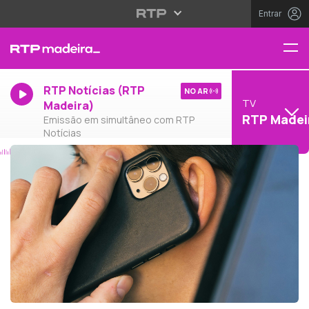
Entrar
RTP Notícias (RTP
NO AR
TV
Madeira)
RTP Madei
Emissão em simultâneo com RTP
Notícias