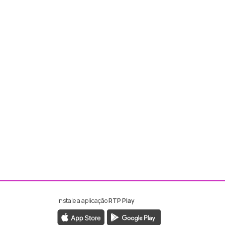
Instale a aplicação
RTP Play
ebook da RTP Madeira
nstagram da RTP Madeira