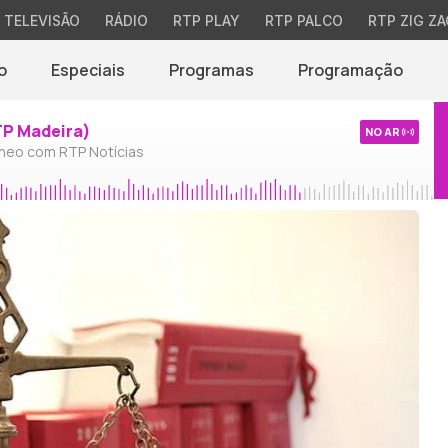
TELEVISÃO
RÁDIO
RTP PLAY
RTP PALCO
RTP ZIG ZA
o
Especiais
Programas
Programação
TP Madeira)
NO AR
neo com RTP Notícias