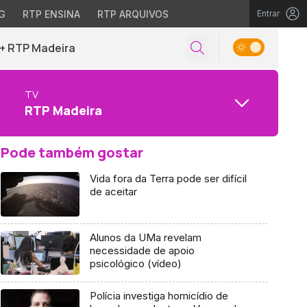
G
RTP ENSINA
RTP ARQUIVOS
Entrar
+ RTP Madeira
TV
RTP Madeira
Pode também gostar
Vida fora da Terra pode ser difícil
de aceitar
Alunos da UMa revelam
necessidade de apoio
psicológico (vídeo)
Polícia investiga homicídio de