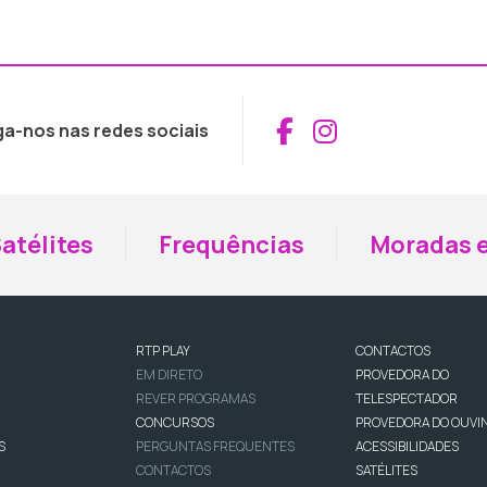
Aceder ao Fac
Aceder ao I
ga-nos nas redes sociais
atélites
Frequências
Moradas e
RTP PLAY
CONTACTOS
EM DIRETO
PROVEDORA DO
REVER PROGRAMAS
TELESPECTADOR
CONCURSOS
PROVEDORA DO OUVI
S
PERGUNTAS FREQUENTES
ACESSIBILIDADES
CONTACTOS
SATÉLITES