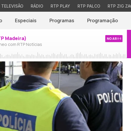
TELEVISÃO
RÁDIO
RTP PLAY
RTP PALCO
RTP ZIG ZA
o
Especiais
Programas
Programação
TP Madeira)
NO AR
neo com RTP Notícias