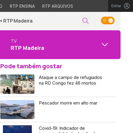
G
RTP ENSINA
RTP ARQUIVOS
Entrar
+ RTP Madeira
TV
RTP Madeira
Pode também gostar
Ataque a campo de refugiados
na RD Congo fez 46 mortos
Pescador morre em alto mar
Covid-19: Indicador de