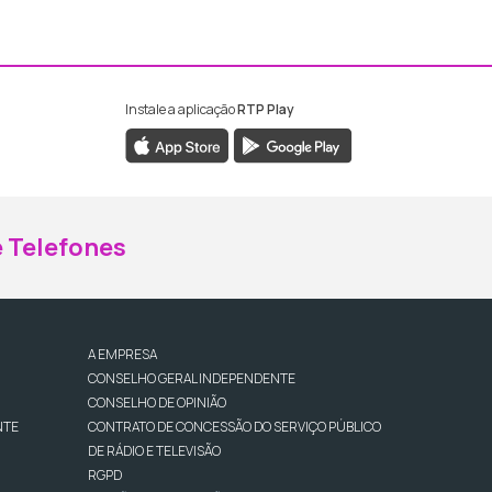
Instale a aplicação
RTP Play
ebook da RTP Madeira
nstagram da RTP Madeira
 Telefones
A EMPRESA
CONSELHO GERAL INDEPENDENTE
CONSELHO DE OPINIÃO
NTE
CONTRATO DE CONCESSÃO DO SERVIÇO PÚBLICO
DE RÁDIO E TELEVISÃO
RGPD