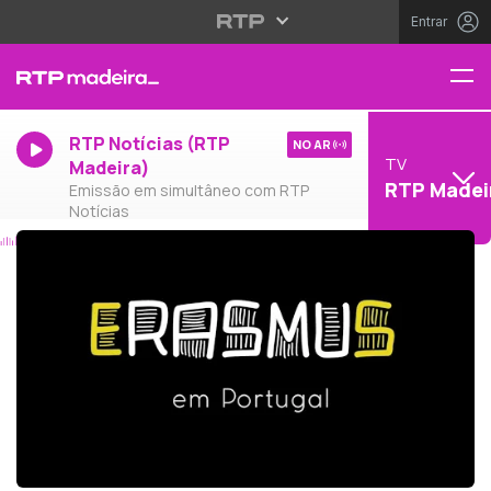
Entrar
RTP Notícias (RTP
NO AR
TV
Madeira)
RTP Madei
Emissão em simultâneo com RTP
Notícias