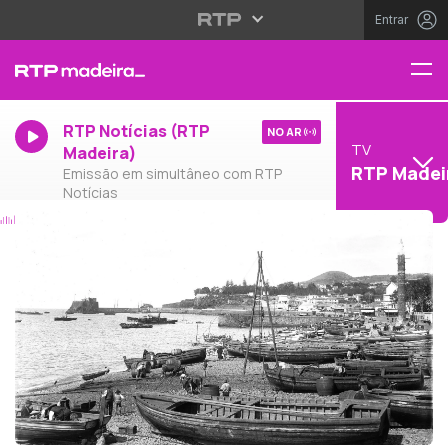
Entrar
RTP Notícias (RTP
NO AR
TV
Madeira)
RTP Madei
Emissão em simultâneo com RTP
Notícias