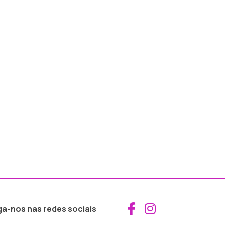
Aceder ao Fac
Aceder ao I
ga-nos nas redes sociais