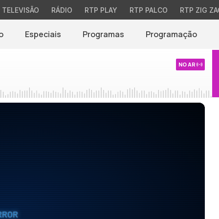
TELEVISÃO
RÁDIO
RTP PLAY
RTP PALCO
RTP ZIG ZA
o
Especiais
Programas
Programação
NO AR
RROR