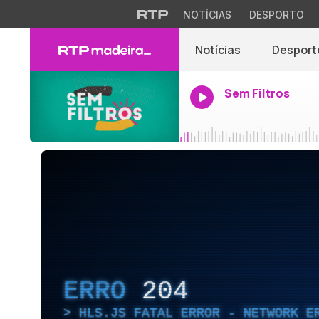
NOTÍCIAS
DESPORTO
Notícias
Desport
Sem Filtros
ERRO
204
HLS.JS FATAL ERROR - NETWORK E