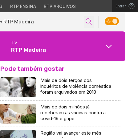
G
RTP ENSINA
RTP ARQUIVOS
Entrar
+ RTP Madeira
TV
RTP Madeira
Pode também gostar
Mais de dois terços dos
inquéritos de violência doméstica
foram arquivados em 2018
Mais de dois milhões já
receberam as vacinas contra a
covid-19 e gripe
Região vai avançar este mês