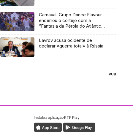
Carnaval. Grupo Dance Flavour
encerrou o cortejo com a
“Fantasia da Pérola do Atlântico”
(Vídeo)
Lavrov acusa ocidente de
declarar «guerra total» à Rússia
PUB
Instale a aplicação
RTP Play
ebook da RTP Madeira
nstagram da RTP Madeira