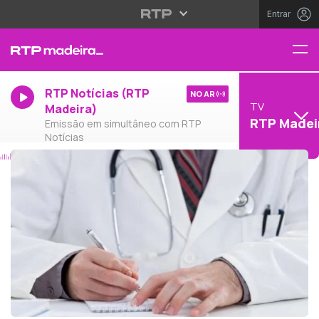
Entrar
RTP Notícias (RTP
NO AR
TV
Madeira)
RTP Madei
Emissão em simultâneo com RTP
Notícias