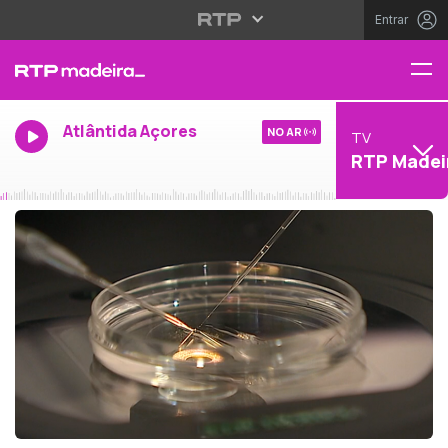
Entrar
Atlântida Açores
NO AR
TV
RTP Madei