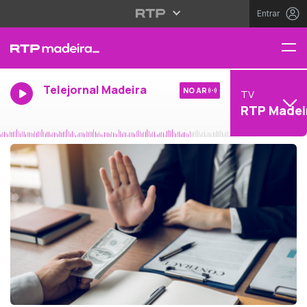
Entrar
Telejornal Madeira
NO AR
TV
RTP Madei