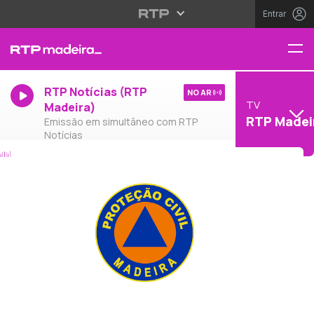
Entrar
RTP Notícias (RTP
NO AR
TV
Madeira)
RTP Madei
Emissão em simultâneo com RTP
Notícias