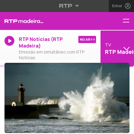
Entrar
RTP Notícias (RTP
NO AR
TV
Madeira)
RTP Madei
Emissão em simultâneo com RTP
Notícias