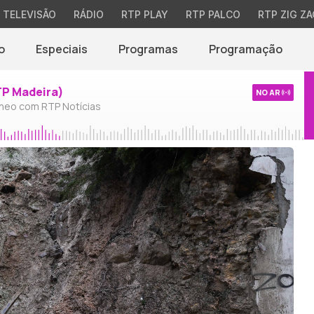
TELEVISÃO
RÁDIO
RTP PLAY
RTP PALCO
RTP ZIG ZA
o
Especiais
Programas
Programação
TP Madeira)
NO AR
neo com RTP Notícias