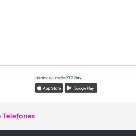
Instale a aplicação
RTP Play
ebook da RTP Madeira
nstagram da RTP Madeira
 Telefones