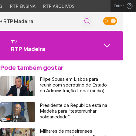
G
RTP ENSINA
RTP ARQUIVOS
Entrar
+ RTP Madeira
TV
RTP Madeira
Pode também gostar
Filipe Sousa em Lisboa para
reunir com secretário de Estado
da Administração Local (áudio)
Presidente da República está na
Madeira para “testemunhar
solidariedade”
Milhares de madeirenses