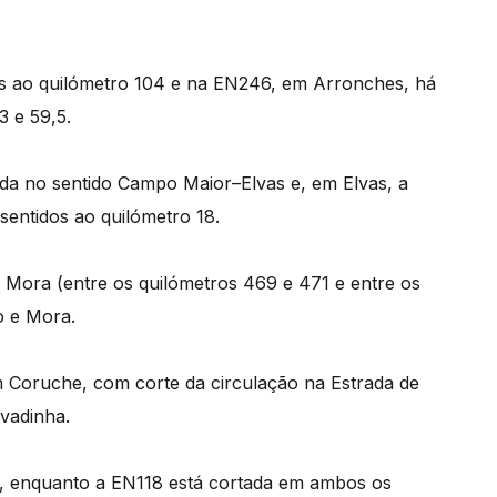
s ao quilómetro 104 e na EN246, em Arronches, há
3 e 59,5.
hada no sentido Campo Maior–Elvas e, em Elvas, a
entidos ao quilómetro 18.
m Mora (entre os quilómetros 469 e 471 e entre os
o e Mora.
m Coruche, com corte da circulação na Estrada de
vadinha.
5, enquanto a EN118 está cortada em ambos os