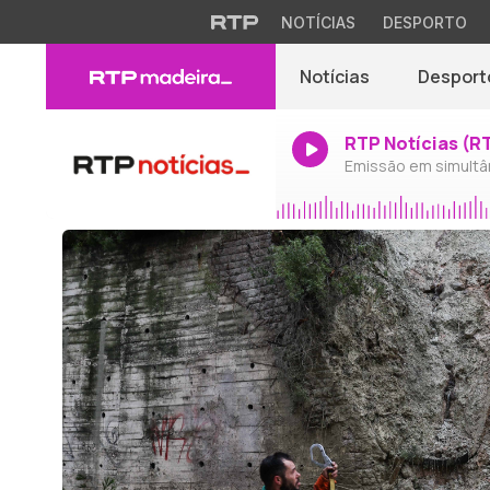
NOTÍCIAS
DESPORTO
Notícias
Desport
RTP Notícias (R
Emissão em simultâ