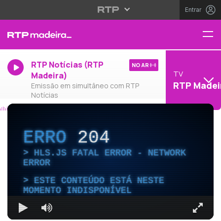
Entrar
RTP Notícias (RTP
NO AR
TV
Madeira)
RTP Madei
Emissão em simultâneo com RTP
Notícias
ERRO
204
HLS.JS FATAL ERROR - NETWORK
ERROR
ESTE CONTEÚDO ESTÁ NESTE
MOMENTO INDISPONÍVEL