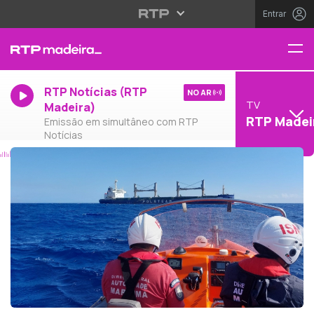
Entrar
RTP Notícias (RTP
NO AR
TV
Madeira)
RTP Madei
Emissão em simultâneo com RTP
Notícias