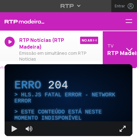
Entrar
RTP Notícias (RTP
NO AR
TV
Madeira)
RTP Madei
Emissão em simultâneo com RTP
Notícias
ERRO
204
HLS.JS FATAL ERROR - NETWORK
ERROR
ESTE CONTEÚDO ESTÁ NESTE
MOMENTO INDISPONÍVEL