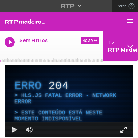
Entrar
Sem Filtros
NO AR
TV
RTP Madei
ERRO
204
HLS.JS FATAL ERROR - NETWORK
ERROR
ESTE CONTEÚDO ESTÁ NESTE
MOMENTO INDISPONÍVEL