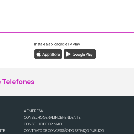
Instale a aplicação
RTP Play
ebook da RTP Madeira
nstagram da RTP Madeira
 Telefones
A EMPRESA
CONSELHO GERAL INDEPENDENTE
CONSELHO DE OPINIÃO
NTE
CONTRATO DE CONCESSÃO DO SERVIÇO PÚBLICO