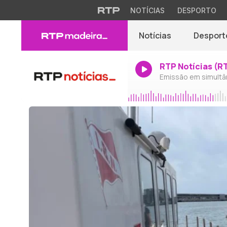
NOTÍCIAS
DESPORTO
Notícias
Desport
RTP Notícias (R
Emissão em simultâ