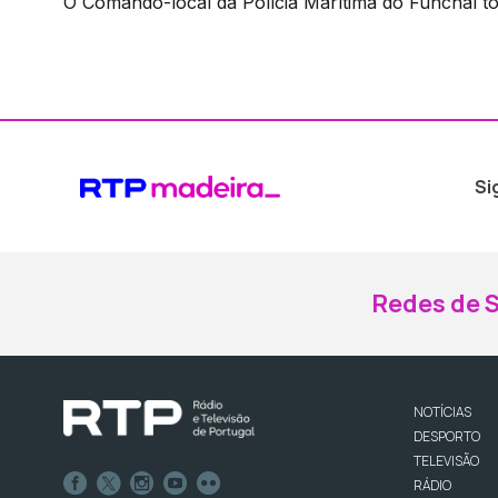
O Comando-local da Polícia Marítima do Funchal t
Si
Redes de S
NOTÍCIAS
DESPORTO
TELEVISÃO
RÁDIO