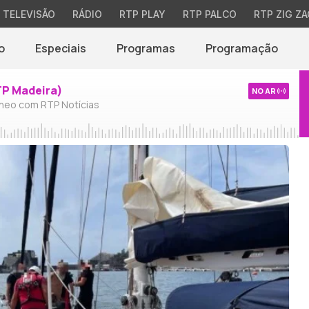
TELEVISÃO
RÁDIO
RTP PLAY
RTP PALCO
RTP ZIG ZA
o
Especiais
Programas
Programação
TP Madeira)
NO AR
neo com RTP Notícias