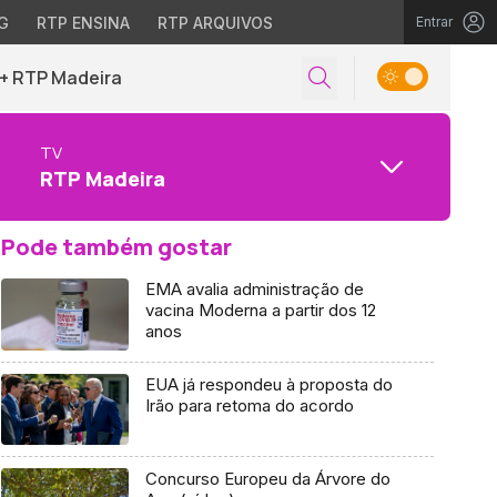
G
RTP ENSINA
RTP ARQUIVOS
Entrar
+ RTP Madeira
TV
RTP Madeira
Pode também gostar
EMA avalia administração de
vacina Moderna a partir dos 12
anos
EUA já respondeu à proposta do
Irão para retoma do acordo
Concurso Europeu da Árvore do