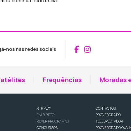
omou conta da ocorrência.
Aceder ao Fac
Aceder ao I
ga-nos nas redes sociais
atélites
Frequências
Moradas e
RTP PLAY
CONTACTOS
EM DIRETO
PROVEDORA DO
REVER PROGRAMAS
TELESPECTADOR
CONCURSOS
PROVEDORA DO OUVI