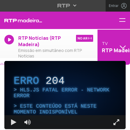
Entrar
RTP Notícias (RTP
NO AR
TV
Madeira)
RTP Madei
Emissão em simultâneo com RTP
Notícias
ERRO
204
HLS.JS FATAL ERROR - NETWORK
ERROR
ESTE CONTEÚDO ESTÁ NESTE
MOMENTO INDISPONÍVEL