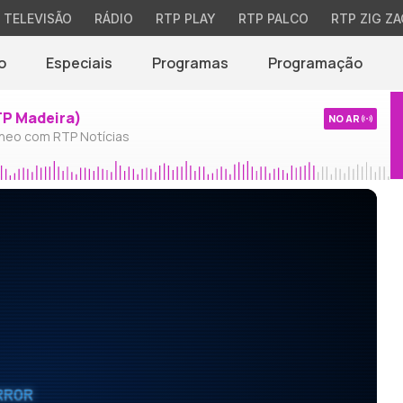
TELEVISÃO
RÁDIO
RTP PLAY
RTP PALCO
RTP ZIG ZA
o
Especiais
Programas
Programação
TP Madeira)
NO AR
neo com RTP Notícias
RROR