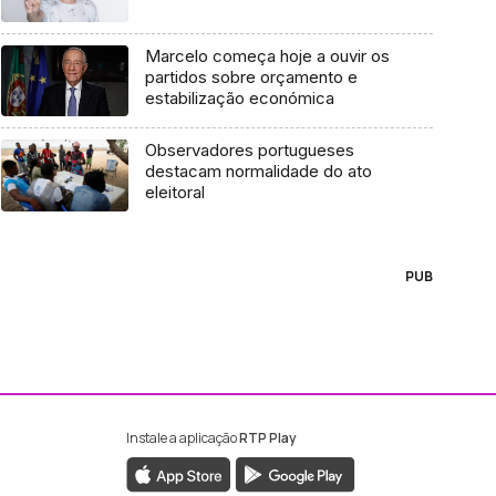
Marcelo começa hoje a ouvir os
partidos sobre orçamento e
estabilização económica
Observadores portugueses
destacam normalidade do ato
eleitoral
PUB
Instale a aplicação
RTP Play
ebook da RTP Madeira
nstagram da RTP Madeira