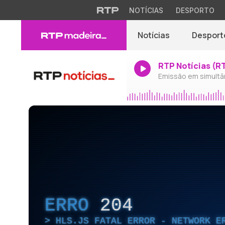
NOTÍCIAS
DESPORTO
Notícias
Desport
RTP Notícias (R
Emissão em simultâ
ERRO
204
HLS.JS FATAL ERROR - NETWORK E