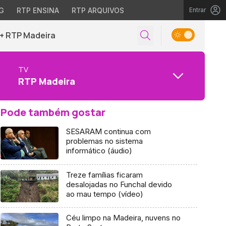
G
RTP ENSINA
RTP ARQUIVOS
Entrar
+ RTP Madeira
TV
RTP Madeira
Pode também gostar
SESARAM continua com
problemas no sistema
informático (áudio)
Treze famílias ficaram
desalojadas no Funchal devido
ao mau tempo (vídeo)
Céu limpo na Madeira, nuvens no