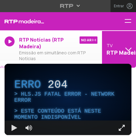
Entrar
RTP Notícias (RTP
NO AR
TV
Madeira)
RTP Madei
Emissão em simultâneo com RTP
Notícias
ERRO
204
HLS.JS FATAL ERROR - NETWORK
ERROR
ESTE CONTEÚDO ESTÁ NESTE
MOMENTO INDISPONÍVEL