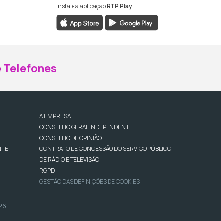
Instale a aplicação
RTP Play
ebook da RTP Madeira
nstagram da RTP Madeira
 Telefones
A EMPRESA
CONSELHO GERAL INDEPENDENTE
CONSELHO DE OPINIÃO
NTE
CONTRATO DE CONCESSÃO DO SERVIÇO PÚBLICO
DE RÁDIO E TELEVISÃO
RGPD
GESTÃO DAS DEFINIÇÕES DE COOKIES
026