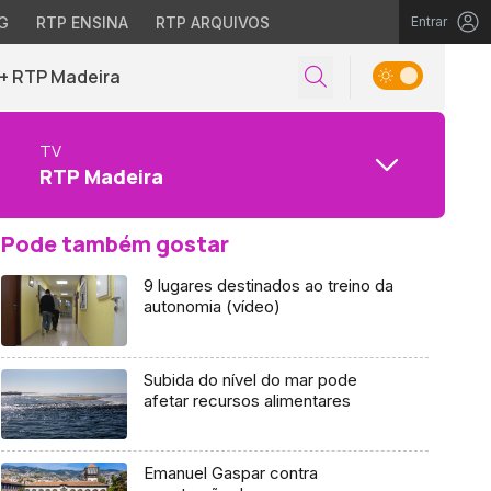
G
RTP ENSINA
RTP ARQUIVOS
Entrar
+ RTP Madeira
TV
RTP Madeira
Pode também gostar
9 lugares destinados ao treino da
autonomia (vídeo)
Subida do nível do mar pode
afetar recursos alimentares
Emanuel Gaspar contra