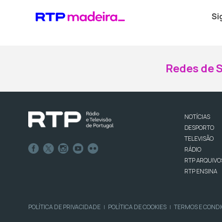
Si
Redes de S
NOTÍCIAS
DESPORTO
TELEVISÃO
RÁDIO
RTP ARQUIVO
RTP ENSINA
POLÍTICA DE PRIVACIDADE
POLÍTICA DE COOKIES
TERMOS E COND
|
|