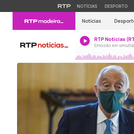
NOTÍCIAS
DESPORTO
Notícias
Desport
RTP Notícias (R
Emissão em simultâ