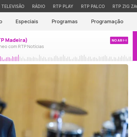
TELEVISÃO
RÁDIO
RTP PLAY
RTP PALCO
RTP ZIG ZA
o
Especiais
Programas
Programação
TP Madeira)
NO AR
neo com RTP Notícias