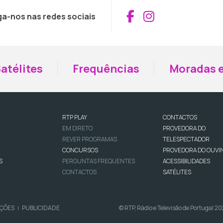
Aceder ao Fac
Aceder ao I
ga-nos nas redes sociais
atélites
Frequências
Moradas e
RTP PLAY
CONTACTOS
EM DIRETO
PROVEDORA DO
REVER PROGRAMAS
TELESPECTADOR
CONCURSOS
PROVEDORA DO OUVI
S
PERGUNTAS FREQUENTES
ACESSIBILIDADES
CONTACTOS
SATÉLITES
IÇÕES
PUBLICIDADE
© RTP, Rádio e Televisão de Portugal 2
|