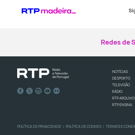
Si
Redes de S
NOTÍCIAS
DESPORTO
TELEVISÃO
RÁDIO
RTP ARQUIVO
RTP ENSINA
POLÍTICA DE PRIVACIDADE
POLÍTICA DE COOKIES
TERMOS E COND
|
|