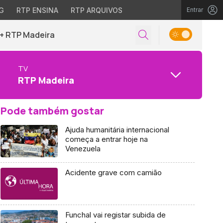
G
RTP ENSINA
RTP ARQUIVOS
Entrar
+ RTP Madeira
TV
RTP Madeira
Pode também gostar
Ajuda humanitária internacional
começa a entrar hoje na
Venezuela
Acidente grave com camião
Funchal vai registar subida de