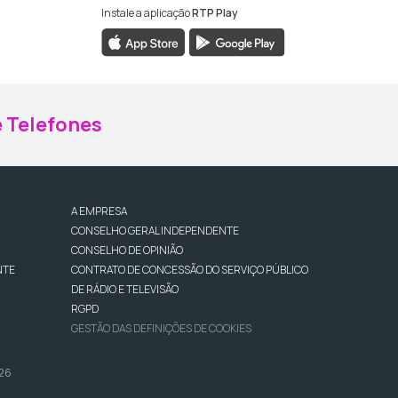
Instale a aplicação
RTP Play
ebook da RTP Madeira
nstagram da RTP Madeira
 Telefones
A EMPRESA
CONSELHO GERAL INDEPENDENTE
CONSELHO DE OPINIÃO
NTE
CONTRATO DE CONCESSÃO DO SERVIÇO PÚBLICO
DE RÁDIO E TELEVISÃO
RGPD
GESTÃO DAS DEFINIÇÕES DE COOKIES
026