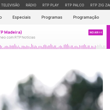
TELEVISÃO
RÁDIO
RTP PLAY
RTP PALCO
RTP ZIG ZA
o
Especiais
Programas
Programação
TP Madeira)
NO AR
neo com RTP Notícias