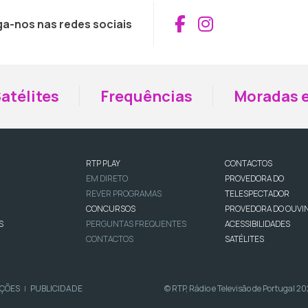
Aceder ao Fac
Aceder ao I
ga-nos nas redes sociais
atélites
Frequências
Moradas e
RTP PLAY
CONTACTOS
EM DIRETO
PROVEDORA DO
REVER PROGRAMAS
TELESPECTADOR
CONCURSOS
PROVEDORA DO OUVI
S
PERGUNTAS FREQUENTES
ACESSIBILIDADES
CONTACTOS
SATÉLITES
IÇÕES
PUBLICIDADE
© RTP, Rádio e Televisão de Portugal 2
|