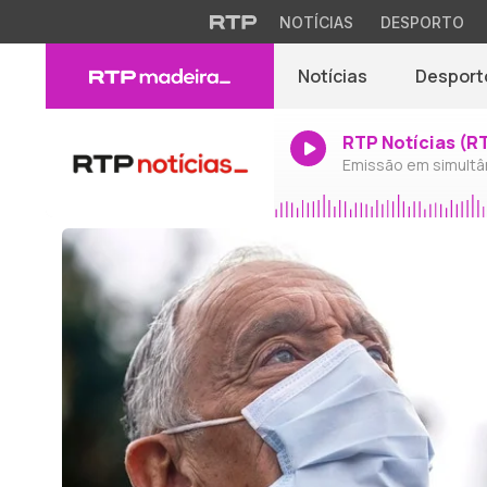
NOTÍCIAS
DESPORTO
Notícias
Desport
RTP Notícias (R
Emissão em simultâ