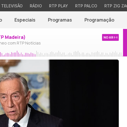
TELEVISÃO
RÁDIO
RTP PLAY
RTP PALCO
RTP ZIG ZA
o
Especiais
Programas
Programação
TP Madeira)
NO AR
neo com RTP Notícias