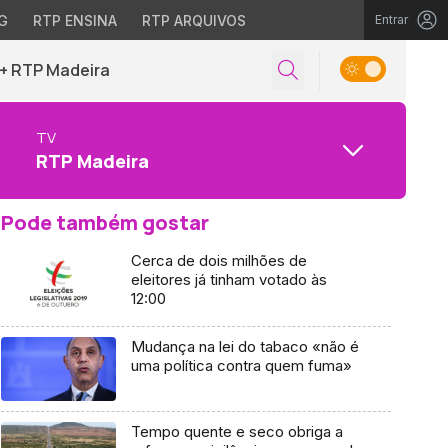
G
RTP ENSINA
RTP ARQUIVOS
Entrar
+ RTP Madeira
TV
RTP Madeira
Pode também gostar
Cerca de dois milhões de
eleitores já tinham votado às
12:00
Mudança na lei do tabaco «não é
uma política contra quem fuma»
Tempo quente e seco obriga a