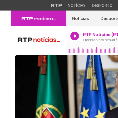
NOTÍCIAS
DESPORTO
Notícias
Desport
RTP Notícias (R
Emissão em simultâ