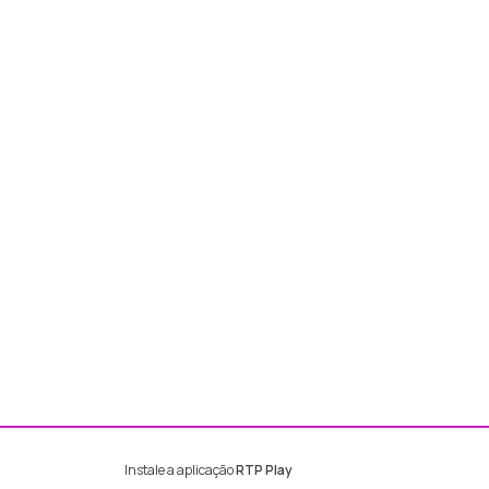
Instale a aplicação
RTP Play