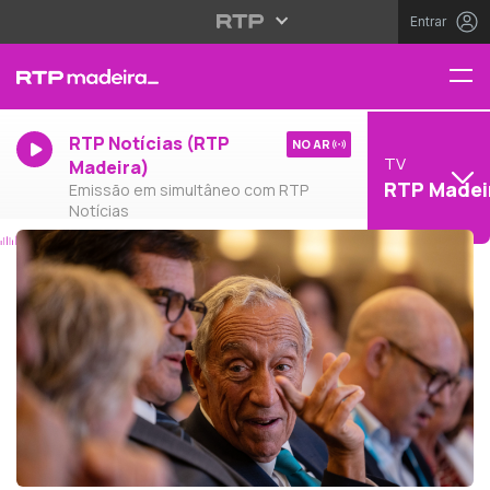
Entrar
RTP Notícias (RTP
NO AR
TV
Madeira)
RTP Madei
Emissão em simultâneo com RTP
Notícias