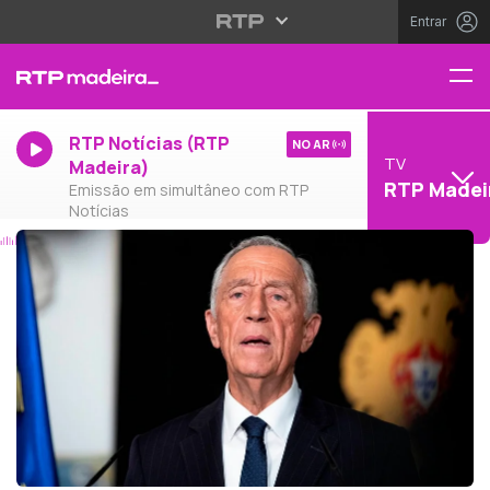
Entrar
RTP Notícias (RTP
NO AR
TV
Madeira)
RTP Madei
Emissão em simultâneo com RTP
Notícias