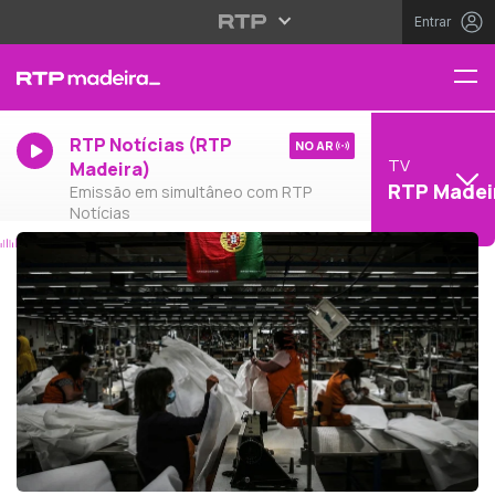
Entrar
RTP Notícias (RTP
NO AR
TV
Madeira)
RTP Madei
Emissão em simultâneo com RTP
Notícias