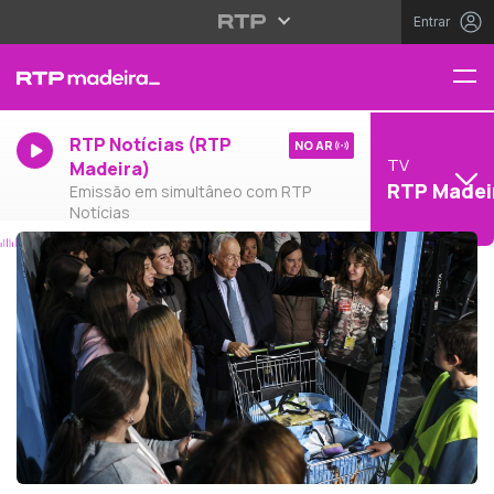
Entrar
RTP Notícias (RTP
NO AR
TV
Madeira)
RTP Madei
Emissão em simultâneo com RTP
Notícias