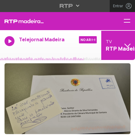
Entrar
Telejornal Madeira
NO AR
TV
RTP Madei