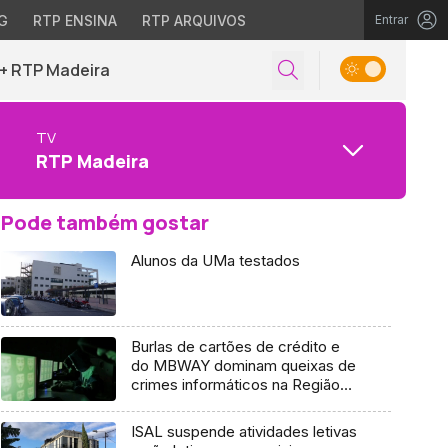
G
RTP ENSINA
RTP ARQUIVOS
Entrar
+ RTP Madeira
TV
RTP Madeira
Pode também gostar
Alunos da UMa testados
Burlas de cartões de crédito e
do MBWAY dominam queixas de
crimes informáticos na Região
(vídeo)
ISAL suspende atividades letivas