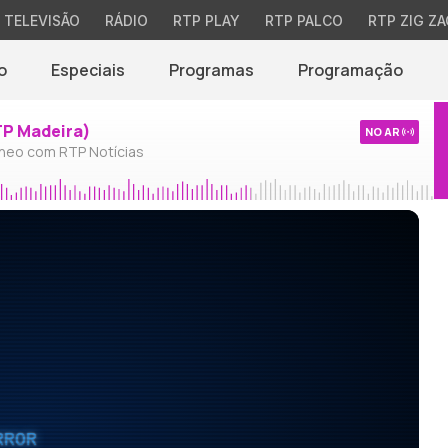
TELEVISÃO
RÁDIO
RTP PLAY
RTP PALCO
RTP ZIG ZA
o
Especiais
Programas
Programação
TP Madeira)
NO AR
neo com RTP Notícias
RROR