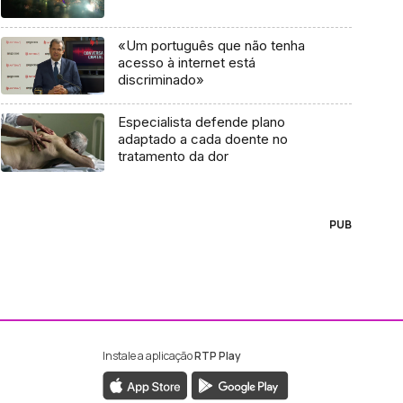
«Um português que não tenha
acesso à internet está
discriminado»
Especialista defende plano
adaptado a cada doente no
tratamento da dor
PUB
Instale a aplicação
RTP Play
ebook da RTP Madeira
nstagram da RTP Madeira