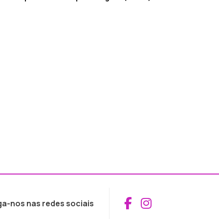
Aceder ao Fac
Aceder ao I
ga-nos nas redes sociais