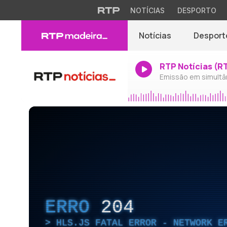
NOTÍCIAS
DESPORTO
Notícias
Desport
RTP Notícias (R
Emissão em simultâ
ERRO
204
HLS.JS FATAL ERROR - NETWORK E