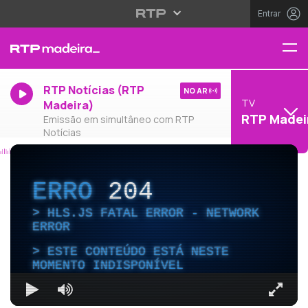
Entrar
RTP Notícias (RTP
NO AR
TV
Madeira)
RTP Madei
Emissão em simultâneo com RTP
Notícias
ERRO
204
HLS.JS FATAL ERROR - NETWORK
ERROR
ESTE CONTEÚDO ESTÁ NESTE
MOMENTO INDISPONÍVEL