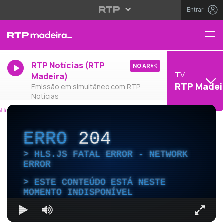
Entrar
RTP Notícias (RTP
NO AR
TV
Madeira)
RTP Madei
Emissão em simultâneo com RTP
Notícias
ERRO
204
HLS.JS FATAL ERROR - NETWORK
ERROR
ESTE CONTEÚDO ESTÁ NESTE
MOMENTO INDISPONÍVEL