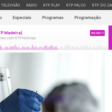
TELEVISÃO
RÁDIO
RTP PLAY
RTP PALCO
RTP ZIG ZA
o
Especiais
Programas
Programação
TP Madeira)
NO AR
neo com RTP Notícias