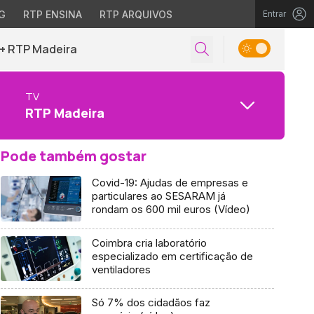
G
RTP ENSINA
RTP ARQUIVOS
Entrar
+ RTP Madeira
TV
RTP Madeira
Pode também gostar
Covid-19: Ajudas de empresas e
particulares ao SESARAM já
rondam os 600 mil euros (Vídeo)
Coimbra cria laboratório
especializado em certificação de
ventiladores
Só 7% dos cidadãos faz