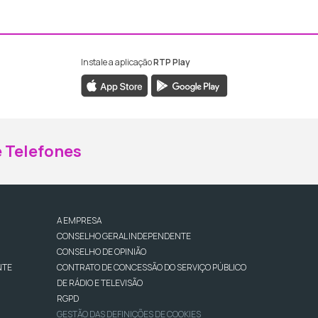
Instale a aplicação
RTP Play
ebook da RTP Madeira
nstagram da RTP Madeira
 Telefones
A EMPRESA
CONSELHO GERAL INDEPENDENTE
CONSELHO DE OPINIÃO
NTE
CONTRATO DE CONCESSÃO DO SERVIÇO PÚBLICO
DE RÁDIO E TELEVISÃO
RGPD
GESTÃO DAS DEFINIÇÕES DE COOKIES