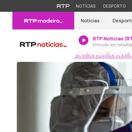
NOTÍCIAS
DESPORTO
Notícias
Desport
RTP Notícias (R
Emissão em simultâ