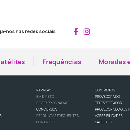
Aceder ao Fac
Aceder ao I
ga-nos nas redes sociais
atélites
Frequências
Moradas e
RTP PLAY
CONTACTOS
EM DIRETO
PROVEDORA DO
REVER PROGRAMAS
TELESPECTADOR
CONCURSOS
PROVEDORA DO OUVI
S
PERGUNTAS FREQUENTES
ACESSIBILIDADES
CONTACTOS
SATÉLITES