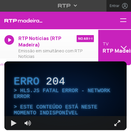
Entrar
RTP Notícias (RTP
NO AR
TV
Madeira)
RTP Madei
Emissão em simultâneo com RTP
Notícias
ERRO
204
HLS.JS FATAL ERROR - NETWORK
ERROR
ESTE CONTEÚDO ESTÁ NESTE
MOMENTO INDISPONÍVEL