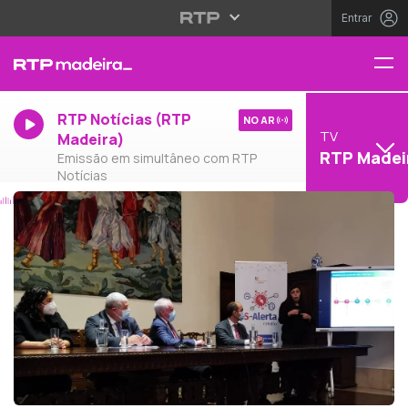
Entrar
RTP Notícias (RTP
NO AR
TV
Madeira)
RTP Madei
Emissão em simultâneo com RTP
Notícias