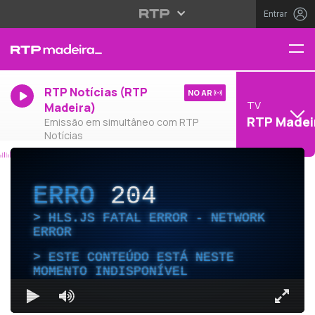
Entrar
RTP Notícias (RTP
NO AR
TV
Madeira)
RTP Madei
Emissão em simultâneo com RTP
Notícias
ERRO
204
HLS.JS FATAL ERROR - NETWORK
ERROR
ESTE CONTEÚDO ESTÁ NESTE
MOMENTO INDISPONÍVEL