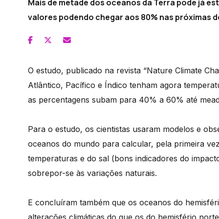
Mais de metade dos oceanos da Terra pode já est
valores podendo chegar aos 80% nas próximas dé
O estudo, publicado na revista “Nature Climate C
Atlântico, Pacífico e Índico tenham agora temperat
as percentagens subam para 40% a 60% até meado
Para o estudo, os cientistas usaram modelos e ob
oceanos do mundo para calcular, pela primeira vez
temperaturas e do sal (bons indicadores do impact
sobrepor-se às variações naturais.
E concluíram também que os oceanos do hemisfério
alterações climáticas do que os do hemisfério nor