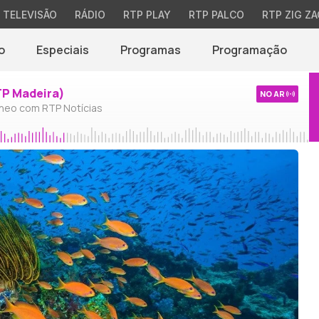
TELEVISÃO
RÁDIO
RTP PLAY
RTP PALCO
RTP ZIG ZA
o
Especiais
Programas
Programação
TP Madeira)
NO AR
neo com RTP Notícias