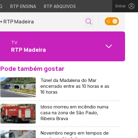
G
RTP ENSINA
RTP ARQUIVOS
Entrar
+ RTP Madeira
TV
RTP Madeira
Pode também gostar
Túnel da Madalena do Mar
encerrado entre as 10 horas e as
16 horas
Idoso morreu em incêndio numa
casa na zona de São Paulo,
Ribeira Brava
Novembro negro em tempos de