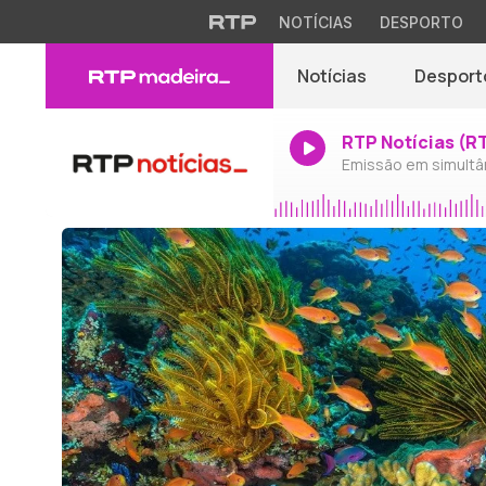
NOTÍCIAS
DESPORTO
Notícias
Desport
RTP Notícias (R
Emissão em simultâ