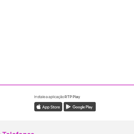
Instale a aplicação
RTP Play
ebook da RTP Madeira
nstagram da RTP Madeira