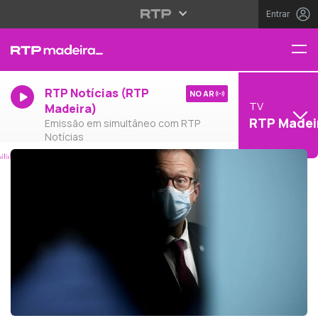
Entrar
RTP Notícias (RTP
NO AR
TV
Madeira)
RTP Madei
Emissão em simultâneo com RTP
Notícias