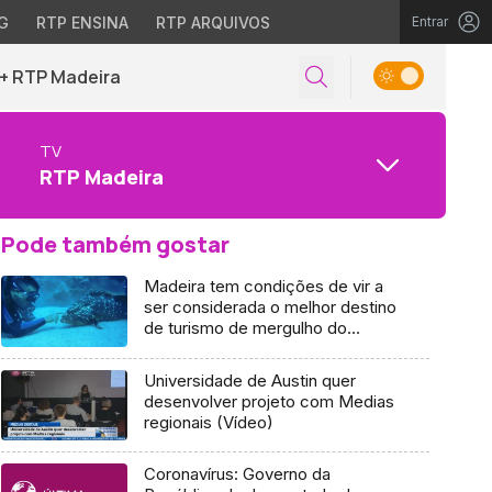
G
RTP ENSINA
RTP ARQUIVOS
Entrar
+ RTP Madeira
TV
RTP Madeira
Pode também gostar
Madeira tem condições de vir a
ser considerada o melhor destino
de turismo de mergulho do
mundo (áudio)
Universidade de Austin quer
desenvolver projeto com Medias
regionais (Vídeo)
Coronavírus: Governo da