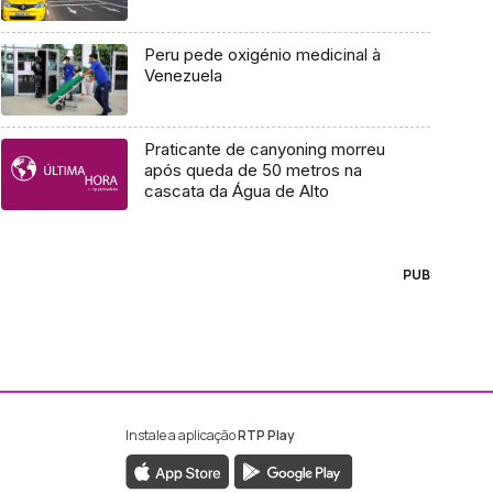
Peru pede oxigénio medicinal à
Venezuela
Praticante de canyoning morreu
após queda de 50 metros na
cascata da Água de Alto
PUB
Instale a aplicação
RTP Play
ebook da RTP Madeira
nstagram da RTP Madeira