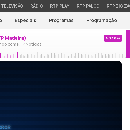
TELEVISÃO
RÁDIO
RTP PLAY
RTP PALCO
RTP ZIG ZA
o
Especiais
Programas
Programação
TP Madeira)
NO AR
neo com RTP Notícias
RROR