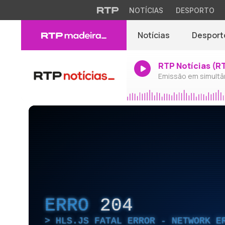
NOTÍCIAS
DESPORTO
Notícias
Desport
RTP Notícias (R
Emissão em simultâ
ERRO
204
HLS.JS FATAL ERROR - NETWORK E